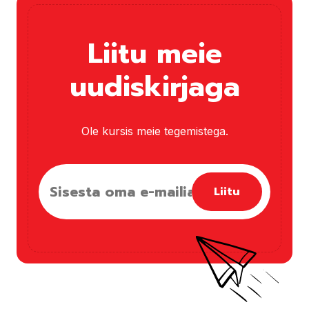
Liitu meie
uudiskirjaga
Ole kursis meie tegemistega.
Liitu