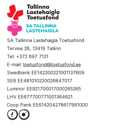
SA Tallinna Lastehaigla Toetusfond
Tervise 28, 13419 Tallinn
Tel: +372 697 7131
E-mail:
toetusfond@toetusfond.ee
Swedbank EE142200221001137609
SEB EE481010220026847017
Luminor EE921700017000265265
LHV EE677700771001364621
Coop Pank EE614204278617991000