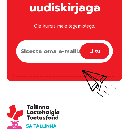
uudiskirjaga
Ole kursis meie tegemistega.
Liitu