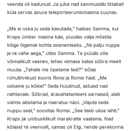
veenda oli kadunud. Ja juba nad sammusidki tõtakalt
küla servas asuva teleporteerumismasina suunas.
„Me ei oska ju seda kasutada,” halises Samma, kui
Kraps ümber masina käis, püüdes välja mõelda
kõige õigemat kohta sisenemiseks. „Nii palju nuppe
ja nii vähe aega,” ütles Samma. Ta püüdis olla
võimalikult veenev, tehes viimase katse sõbra meelt
muuta. „Tahate me õpetame teid?” kõlas
rohutihnikust kooris Rimsi ja Romsi hääl. „Me
oskame ju kõike!” Seda hüüdnud, astusid nad
nähtavale. Sõbrad, äravahetamiseni sarnased, alati
valmis abistama ja naeratus näol. „Vajuta seda
nuppu seal,” soovitas Romsi. „See teeb ukse lahti.”
Kraps jäi umbusklikult marakratte vaatama. Nad
kõlasid nii veenvalt, samas oli Elgi, nende perekonna