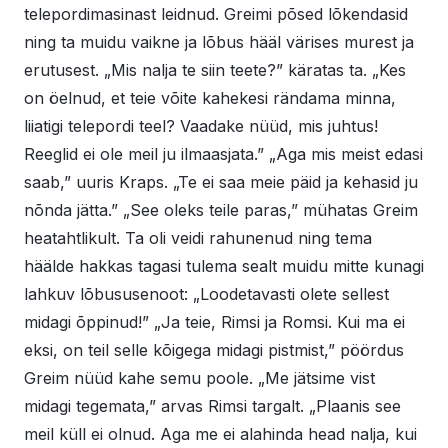
telepordimasinast leidnud. Greimi põsed lõkendasid
ning ta muidu vaikne ja lõbus hääl värises murest ja
erutusest. „Mis nalja te siin teete?” käratas ta. „Kes
on öelnud, et teie võite kahekesi rändama minna,
liiatigi telepordi teel? Vaadake nüüd, mis juhtus!
Reeglid ei ole meil ju ilmaasjata.” „Aga mis meist edasi
saab,” uuris Kraps. „Te ei saa meie päid ja kehasid ju
nõnda jätta.” „See oleks teile paras,” mühatas Greim
heatahtlikult. Ta oli veidi rahunenud ning tema
häälde hakkas tagasi tulema sealt muidu mitte kunagi
lahkuv lõbususenoot: „Loodetavasti olete sellest
midagi õppinud!” „Ja teie, Rimsi ja Romsi. Kui ma ei
eksi, on teil selle kõigega midagi pistmist,” pöördus
Greim nüüd kahe semu poole. „Me jätsime vist
midagi tegemata,” arvas Rimsi targalt. „Plaanis see
meil küll ei olnud. Aga me ei alahinda head nalja, kui