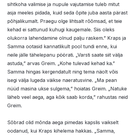
sihtkoha valimise ja nupule vajutamise tuleb mitut
asja meeles pidada, kuid seda õpite juba aasta pärast
põhjalikumalt. Praegu olge lihtsalt rõõmsad, et teie
kehad ei sattunud kuhugi kaugemale. Siis oleks
olukorra lahendamine olnud palju raskem.” Kraps ja
Samma ootasid kannatlikult pool tundi enne, kui
neile jälle tähelepanu pöörati. „Varsti saate siit välja
astuda,” arvas Greim. „Kohe tulevad kehad ka.”
Samma hingas kergendatult ning tema näolt võis
isegi välja lugeda väikse naeratusvine. „Ma pean
nüüd masina ukse sulgema,” hoiatas Greim. „Natuke
läheb veel aega, aga kõik saab korda,” rahustas neid
Greim.
Sõbrad olid mõnda aega pimedas kapslis vaikselt
oodanud, kui Kraps kihelema hakkas. „Samma,