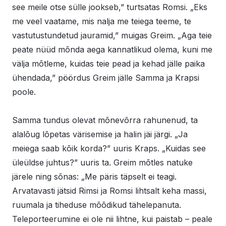
see meile otse sülle jookseb,” turtsatas Romsi. „Eks
me veel vaatame, mis nalja me teiega teeme, te
vastutustundetud jauramid,” muigas Greim. „Aga teie
peate nüüd mõnda aega kannatlikud olema, kuni me
välja mõtleme, kuidas teie pead ja kehad jälle paika
ühendada,” pöördus Greim jälle Samma ja Krapsi
poole.
Samma tundus olevat mõnevõrra rahunenud, ta
alalõug lõpetas värisemise ja halin jäi järgi. „Ja
meiega saab kõik korda?” uuris Kraps. „Kuidas see
üleüldse juhtus?” uuris ta. Greim mõtles natuke
järele ning sõnas: „Me päris täpselt ei teagi.
Arvatavasti jätsid Rimsi ja Romsi lihtsalt keha massi,
ruumala ja tiheduse mõõdikud tähelepanuta.
Teleporteerumine ei ole nii lihtne, kui paistab – peale