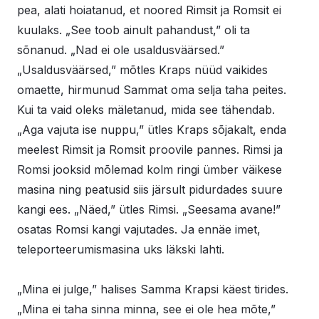
pea, alati hoiatanud, et noored Rimsit ja Romsit ei
kuulaks. „See toob ainult pahandust,” oli ta
sõnanud. „Nad ei ole usaldusväärsed.”
„Usaldusväärsed,” mõtles Kraps nüüd vaikides
omaette, hirmunud Sammat oma selja taha peites.
Kui ta vaid oleks mäletanud, mida see tähendab.
„Aga vajuta ise nuppu,” ütles Kraps sõjakalt, enda
meelest Rimsit ja Romsit proovile pannes. Rimsi ja
Romsi jooksid mõlemad kolm ringi ümber väikese
masina ning peatusid siis järsult pidurdades suure
kangi ees. „Näed,” ütles Rimsi. „Seesama avane!”
osatas Romsi kangi vajutades. Ja ennäe imet,
teleporteerumismasina uks läkski lahti.
„Mina ei julge,” halises Samma Krapsi käest tirides.
„Mina ei taha sinna minna, see ei ole hea mõte,”