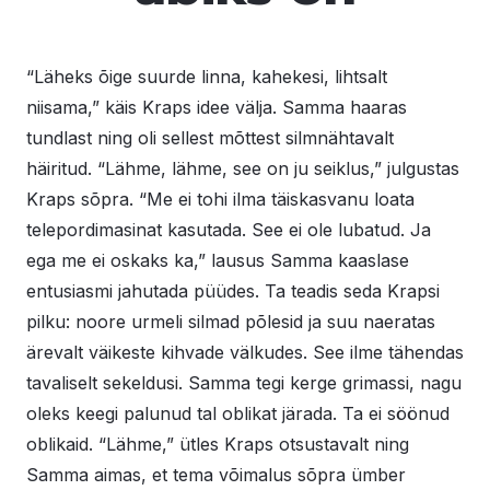
“Läheks õige suurde linna, kahekesi, lihtsalt
niisama,” käis Kraps idee välja. Samma haaras
tundlast ning oli sellest mõttest silmnähtavalt
häiritud. “Lähme, lähme, see on ju seiklus,” julgustas
Kraps sõpra. “Me ei tohi ilma täiskasvanu loata
telepordimasinat kasutada. See ei ole lubatud. Ja
ega me ei oskaks ka,” lausus Samma kaaslase
entusiasmi jahutada püüdes. Ta teadis seda Krapsi
pilku: noore urmeli silmad põlesid ja suu naeratas
ärevalt väikeste kihvade välkudes. See ilme tähendas
tavaliselt sekeldusi. Samma tegi kerge grimassi, nagu
oleks keegi palunud tal oblikat järada. Ta ei söönud
oblikaid. “Lähme,” ütles Kraps otsustavalt ning
Samma aimas, et tema võimalus sõpra ümber