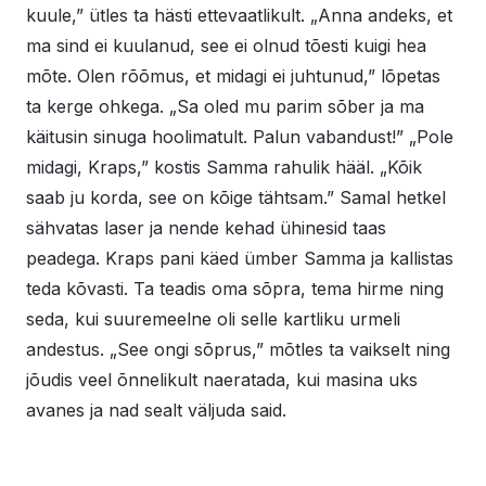
kuule,” ütles ta hästi ettevaatlikult. „Anna andeks, et
ma sind ei kuulanud, see ei olnud tõesti kuigi hea
mõte. Olen rõõmus, et midagi ei juhtunud,” lõpetas
ta kerge ohkega. „Sa oled mu parim sõber ja ma
käitusin sinuga hoolimatult. Palun vabandust!” „Pole
midagi, Kraps,” kostis Samma rahulik hääl. „Kõik
saab ju korda, see on kõige tähtsam.” Samal hetkel
sähvatas laser ja nende kehad ühinesid taas
peadega. Kraps pani käed ümber Samma ja kallistas
teda kõvasti. Ta teadis oma sõpra, tema hirme ning
seda, kui suuremeelne oli selle kartliku urmeli
andestus. „See ongi sõprus,” mõtles ta vaikselt ning
jõudis veel õnnelikult naeratada, kui masina uks
avanes ja nad sealt väljuda said.