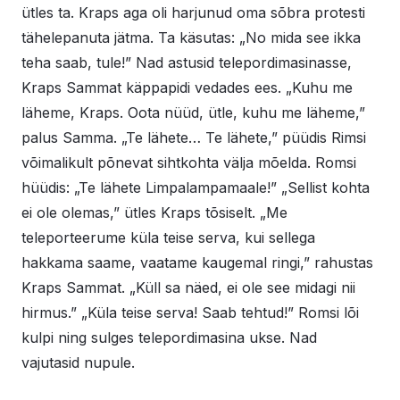
ütles ta. Kraps aga oli harjunud oma sõbra protesti
tähelepanuta jätma. Ta käsutas: „No mida see ikka
teha saab, tule!” Nad astusid telepordimasinasse,
Kraps Sammat käppapidi vedades ees. „Kuhu me
läheme, Kraps. Oota nüüd, ütle, kuhu me läheme,”
palus Samma. „Te lähete… Te lähete,” püüdis Rimsi
võimalikult põnevat sihtkohta välja mõelda. Romsi
hüüdis: „Te lähete Limpalampamaale!” „Sellist kohta
ei ole olemas,” ütles Kraps tõsiselt. „Me
teleporteerume küla teise serva, kui sellega
hakkama saame, vaatame kaugemal ringi,” rahustas
Kraps Sammat. „Küll sa näed, ei ole see midagi nii
hirmus.” „Küla teise serva! Saab tehtud!” Romsi lõi
kulpi ning sulges telepordimasina ukse. Nad
vajutasid nupule.