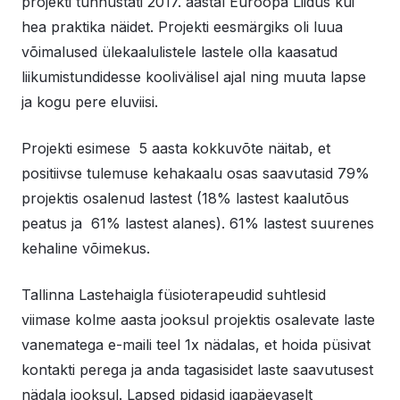
projekti tunnustati 2017. aastal Euroopa Liidus kui
hea praktika näidet. Projekti eesmärgiks oli luua
võimalused ülekaalulistele lastele olla kaasatud
liikumistundidesse koolivälisel ajal ning muuta lapse
ja kogu pere eluviisi.
Projekti esimese 5 aasta kokkuvõte näitab, et
positiivse tulemuse kehakaalu osas saavutasid 79%
projektis osalenud lastest (18% lastest kaalutõus
peatus ja 61% lastest alanes). 61% lastest suurenes
kehaline võimekus.
Tallinna Lastehaigla füsioterapeudid suhtlesid
viimase kolme aasta jooksul projektis osalevate laste
vanematega e-maili teel 1x nädalas, et hoida püsivat
kontakti perega ja anda tagasisidet laste saavutusest
nädala jooksul. Lapsed pidasid igapäevaselt