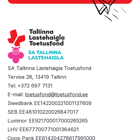
SA Tallinna Lastehaigla Toetusfond
Tervise 28, 13419 Tallinn
Tel: +372 697 7131
E-mail:
toetusfond@toetusfond.ee
Swedbank EE142200221001137609
SEB EE481010220026847017
Luminor EE921700017000265265
LHV EE677700771001364621
Coop Pank EE614204278617991000