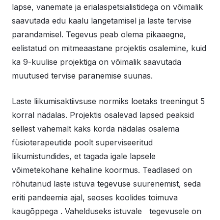
lapse, vanemate ja erialaspetsialistidega on võimalik
saavutada edu kaalu langetamisel ja laste tervise
parandamisel. Tegevus peab olema pikaaegne,
eelistatud on mitmeaastane projektis osalemine, kuid
ka 9-kuulise projektiga on võimalik saavutada
muutused tervise paranemise suunas.
Laste liikumisaktiivsuse normiks loetaks treeningut 5
korral nädalas. Projektis osalevad lapsed peaksid
sellest vähemalt kaks korda nädalas osalema
füsioterapeutide poolt superviseeritud
liikumistundides, et tagada igale lapsele
võimetekohane kehaline koormus. Teadlased on
rõhutanud laste istuva tegevuse suurenemist, seda
eriti pandeemia ajal, seoses koolides toimuva
kaugõppega . Vahelduseks istuvale tegevusele on