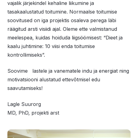
vajalik järjekindel kehaline liikumine ja
tasakaalustatud toitumine. Normaalse toitumise
soovitused on iga projektis osaleva perega läbi
räägitud arsti visiidi ajal. Oleme ette valmistanud
meelespea, kuidas hoiduda liigsöömisest: “Dieet ja
kaalu juhtimine: 10 viisi enda toitumise
kontrollimiseks”.
Soovime lastele ja vanematele indu ja energiat ning
motivatsiooni alustatud ettevõtmisel edu
saavutamiseks!
Lagle Suurorg
MD, PhD, projekti arst